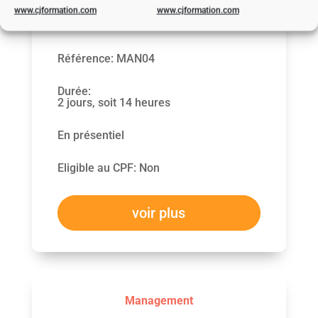
www.cjformation.com
www.cjformation.com
Référence
:
MAN04
Durée
:
2 jours, soit 14 heures
En présentiel
Eligible au CPF
:
Non
voir plus
Management