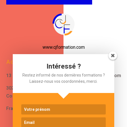
www.cjformation.com
Adresse
Contacts
Intéressé ?
13 bis rue de Baracca
contact@cjformation.com
Restez informé de nos dernières formations ?
Laissez-nous vos coordonnées, merci.
30290 Saint Victor La
+33 (0)6.09.08.02.20
Coste
France