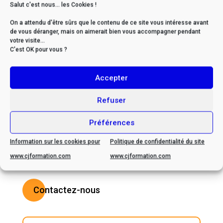
septembre, 2025
Salut c'est nous... les Cookies !
On a attendu d'être sûrs que le contenu de ce site vous intéresse avant
de vous déranger, mais on aimerait bien vous accompagner pendant
votre visite...
C'est OK pour vous ?
* Si vous êtes en situation
Accepter
de handicap, veuillez nous
contacter afin d’envisager
Refuser
ensemble les possibilités
d’adaptation
Préférences
Information sur les cookies pour
Politique de confidentialité du site
www.cjformation.com
www.cjformation.com
Contactez-nous