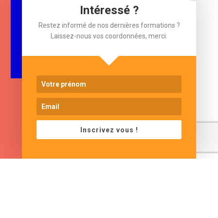
Restez informé !
Intéressé ?
Laissez-nous votre e-mail.
Restez informé de nos dernières formations ?
Laissez-nous vos coordonnées, merci.
$
e-mail
Inscrivez vous !
www.cjformation.com
Adresse
Contacts
13 bis rue de Baracca
contact@cjformation.com