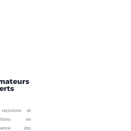
mateurs
erts
recrutons et
erchons en
anence des