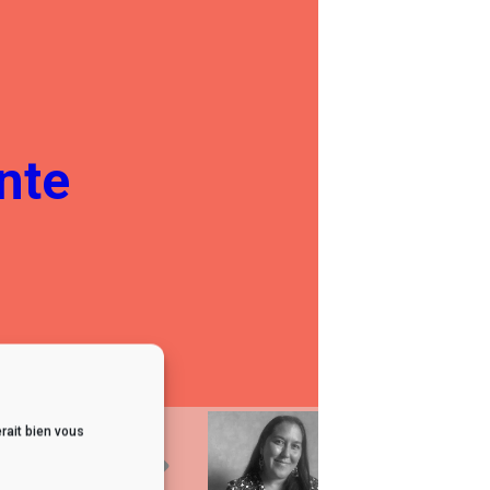
Aurélie
nte
5
rait bien vous