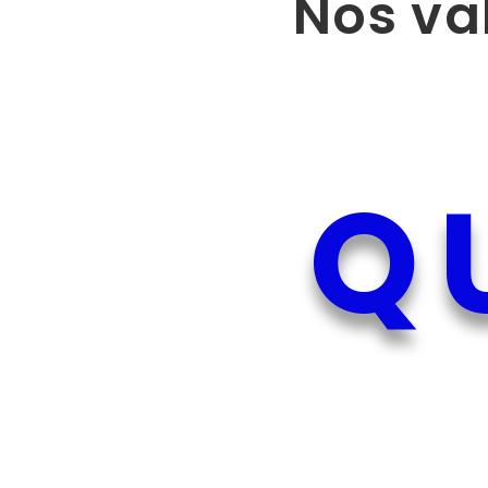
Nos va
Q
Une
Qui 
formation
so
Q
UALITATIVE
TI