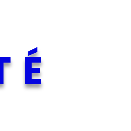
T
É
elle
Grâce à nos
te en
formateurs
ur vos
E
T
XPERTS
NTS