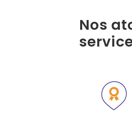
Nos at
servic