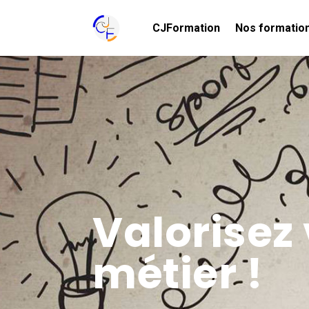
CJFormation
Nos formatio
Valorisez 
métier !