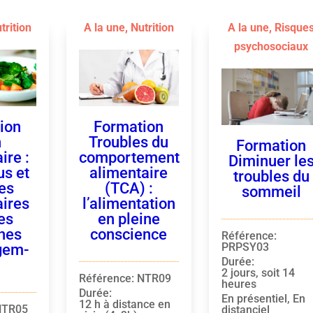
trition
A la une
,
Nutrition
A la une
,
Risque
psychosociaux
ion
Formation
n
Troubles du
Formation
ire :
comportement
Diminuer le
us et
alimentaire
troubles du
es
(TCA) :
sommeil
aires
l’alimentation
es
en pleine
nes
conscience
Référence
:
PRPSY03
gem-
Durée
:
2 jours, soit 14
Référence
:
NTR09
heures
Durée
:
En présentiel, En
12 h à distance en
NTR05
distanciel