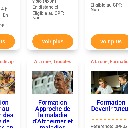
visio (4x3h)
Eligible au CPF
:
En distanciel
 14 h
Non
Eligible au CPF
:
l, En
Non
CPF
:
lus
voir plus
voir plus
ndicap
A la une
,
Troubles
A la une
,
Formati
ion
Formation
Formation
 au
Approche de
Devenir tuteu
n des
la maladie
s de
d’Alzheimer et
Référence
:
DPF03
es en
maladies