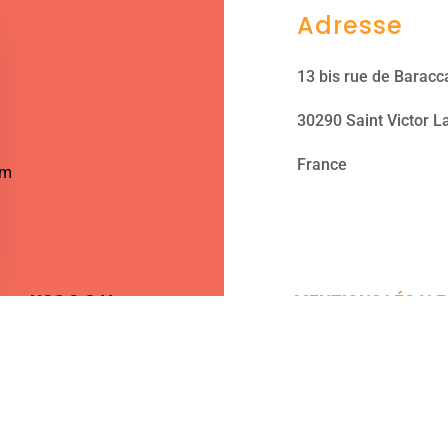
Adresse
13 bis rue de Baracc
30290 Saint Victor L
France
om
NOS C.G.V.
MENTIONS LÉGALE