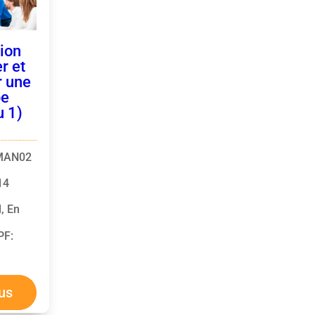
ion
r et
r une
pe
u 1)
MAN02
 14
l, En
CPF
:
lus