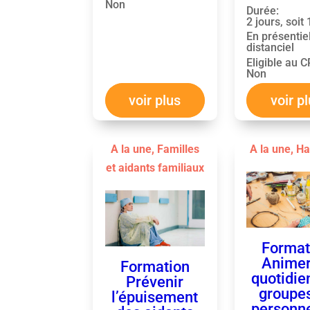
Non
Durée
:
2 jours, soit
En présentie
distanciel
Eligible au 
Non
voir plus
voir p
A la une
,
Familles
A la une
,
Ha
et aidants familiaux
Format
Animer
Formation
quotidie
Prévenir
groupe
l’épuisement
personn