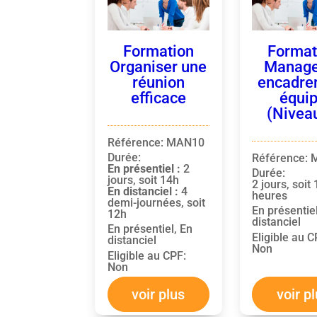
Formation
Format
Organiser une
Manage
réunion
encadre
efficace
équi
(Nivea
Référence
:
MAN10
Durée
:
Référence
:
En présentiel :
2
Durée
:
jours, soit 14h
2 jours, soit
En distanciel :
4
heures
demi-journées, soit
En présentie
12h
distanciel
En présentiel, En
Eligible au 
distanciel
Non
Eligible au CPF
:
Non
voir plus
voir p