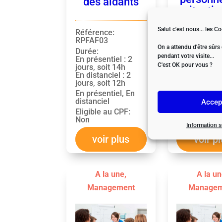
des aidants
situatio
handi
Salut c'est nous... les Co
Référence
:
RPFAF03
On a attendu d'être sûrs
Durée
:
Référence
:
pendant votre visite...
En présentiel : 2
Durée
:
C'est OK pour vous ?
jours, soit 14h
2 jours, soit
En distanciel : 2
En présentie
jours, soit 12h
distanciel
En présentiel, En
Eligible au 
distanciel
Accep
Non
Eligible au CPF
:
Non
Information 
voir plus
voir p
A la une
,
A la u
Management
Managem