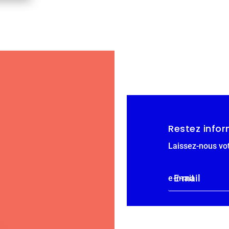
Restez infor
Laissez-nous vot
e-mail