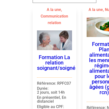
A la une
,
A la une
,
Nu
Communication
relation
Format
Pla
alimenta
Formation La
les men
relation
régim
soignant/soigné
aliment
pour l
person
Référence
:
RPFC07
âgées (
Durée
:
rcn)
2 jours, soit 14h
En présentiel, En
distanciel
Eligible au CPF
:
Référence
: