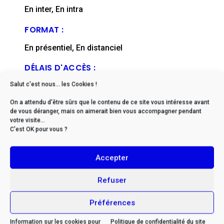
En inter, En intra
FORMAT :
En présentiel, En distanciel
DÉLAIS D'ACCÈS :
Salut c'est nous... les Cookies !
De 2 à 6 mois en moyenne (nous contacter)
On a attendu d'être sûrs que le contenu de ce site vous intéresse avant
FICHE MISE À JOUR EN :
de vous déranger, mais on aimerait bien vous accompagner pendant
votre visite...
décembre, 2025
C'est OK pour vous ?
Accepter
Refuser
* Si vous êtes en situation
de handicap, veuillez nous
Préférences
contacter afin d’envisager
Information sur les cookies pour
Politique de confidentialité du site