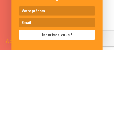
www.cjformation.com
Inscrivez vous !
Adresse
Contacts
13 bis rue de Baracca
contact@cjformation.com
30290 Saint Victor La
+33 (0)6.09.08.02.20
Coste
France