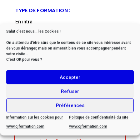
TYPE DE FORMATION :
En intra
Salut c'est nous... les Cookies !
FORMAT :
On a attendu d'être sûrs que le contenu de ce site vous intéresse avant
En présentiel
de vous déranger, mais on aimerait bien vous accompagner pendant
votre visite...
DÉLAIS D'ACCÈS :
C'est OK pour vous ?
De 2 à 6 mois en moyenne (nous contacter)
Accepter
FICHE MISE À JOUR EN :
Refuser
novembre, 2024
Préférences
Information sur les cookies pour
Politique de confidentialité du site
www.cjformation.com
www.cjformation.com
* Si vous êtes en situation