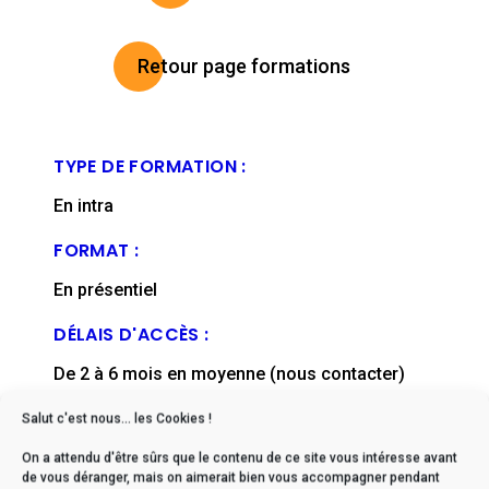
Retour page formations
TYPE DE FORMATION :
En intra
FORMAT :
En présentiel
DÉLAIS D'ACCÈS :
De 2 à 6 mois en moyenne (nous contacter)
FICHE MISE À JOUR EN :
Salut c'est nous... les Cookies !
juillet, 2024
On a attendu d'être sûrs que le contenu de ce site vous intéresse avant
de vous déranger, mais on aimerait bien vous accompagner pendant