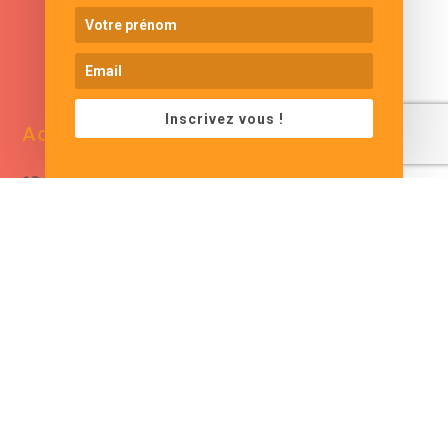
www.cjformation.com
Inscrivez vous !
Adresse
Contacts
13 bis rue de Baracca
contact@cjformation.com
30290 Saint Victor La
+33 (0)6.09.08.02.20
Coste
France