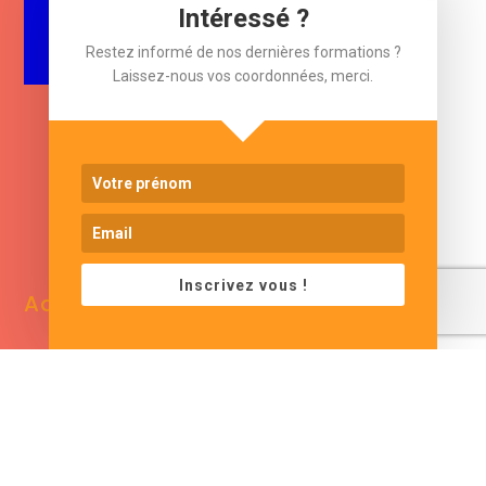
$
Intéressé ?
e-mail
Restez informé de nos dernières formations ?
Laissez-nous vos coordonnées, merci.
www.cjformation.com
Inscrivez vous !
Adresse
Contacts
13 bis rue de Baracca
contact@cjformation.com
30290 Saint Victor La
+33 (0)6.09.08.02.20
Coste
France