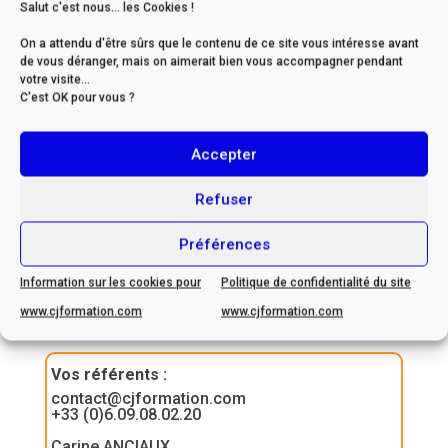
Salut c'est nous... les Cookies !
On a attendu d'être sûrs que le contenu de ce site vous intéresse avant
* Si vous êtes en situation
de vous déranger, mais on aimerait bien vous accompagner pendant
de handicap, veuillez nous
votre visite...
C'est OK pour vous ?
contacter afin d’envisager
ensemble les possibilités
Accepter
d’adaptation
Refuser
Préférences
Information sur les cookies pour
Politique de confidentialité du site
Contactez-nous
www.cjformation.com
www.cjformation.com
Vos référents
:
contact@cjformation.com
+33 (0)6.09.08.02.20
Carine ANCIAUX