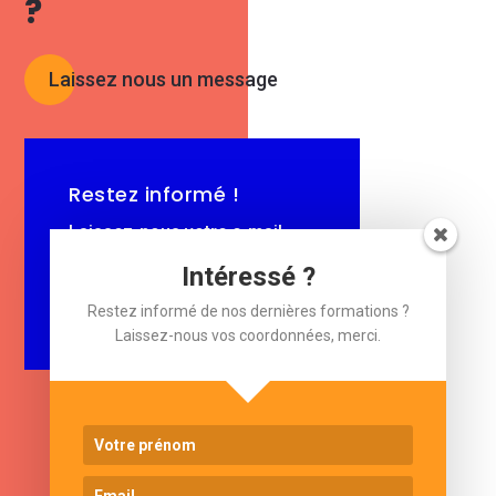
?
Laissez nous un message
Restez informé !
Laissez-nous votre e-mail.
Intéressé ?
$
e-mail
Restez informé de nos dernières formations ?
Laissez-nous vos coordonnées, merci.