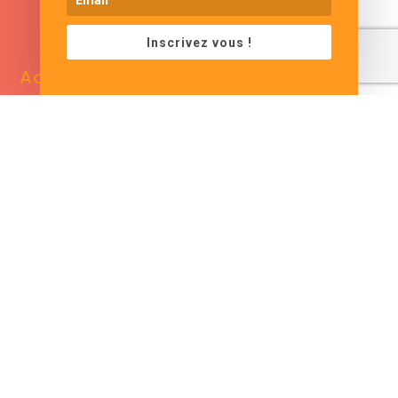
www.cjformation.com
Inscrivez vous !
Adresse
Contacts
13 bis rue de Baracca
contact@cjformation.com
30290 Saint Victor La
+33 (0)6.09.08.02.20
Coste
France