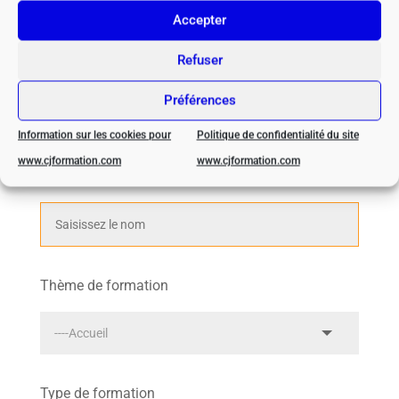
Accepter
Nouvelle recherche de formations
Refuser
Préférences
Affinez la recherche :
Information sur les cookies pour
Politique de confidentialité du site
www.cjformation.com
www.cjformation.com
Recherche par nom
Thème de formation
Type de formation