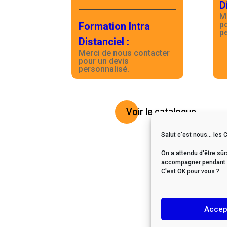
D
M
p
Formation Intra
p
Distanciel
:
Merci de nous contacter
pour un devis
personnalisé.
Voir le catalogue
Salut c'est nous... les 
On a attendu d'être sûr
accompagner pendant vo
C'est OK pour vous ?
Accep