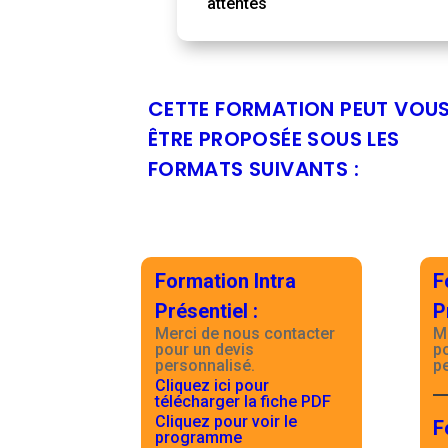
attentes
CETTE FORMATION PEUT VOU
ÊTRE PROPOSÉE SOUS LES
FORMATS SUIVANTS :
Formation Intra
F
Présentiel
:
P
Merci de nous contacter
M
pour un devis
p
personnalisé.
p
Cliquez ici pour
télécharger la fiche PDF
Cliquez pour voir le
F
programme