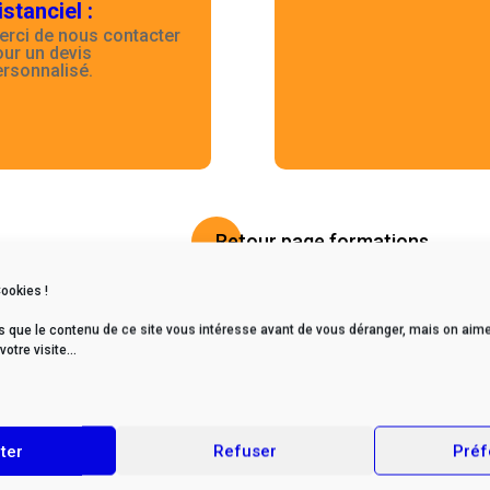
istanciel
:
erci de nous contacter
our un devis
ersonnalisé.
Retour page formations
Cookies !
s que le contenu de ce site vous intéresse avant de vous déranger, mais on aime
tre visite...
ter
Refuser
Préf