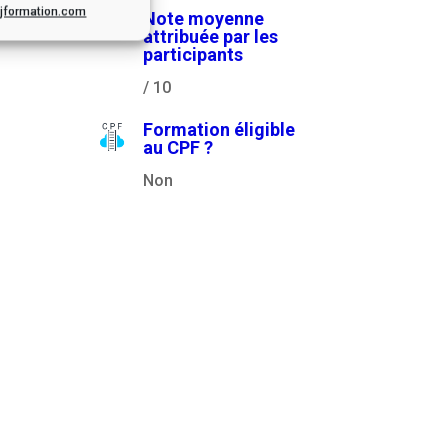
.cjformation.com
Note moyenne
attribuée par les
participants
/ 10
Formation éligible
au CPF ?
Non