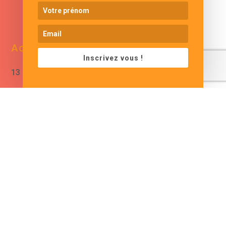
www.cjformation.com
Adresse
Contacts
Inscrivez vous !
13 bis rue de Baracca
contact@cjformation.com
30290 Saint Victor La
+33 (0)6.09.08.02.20
Coste
France