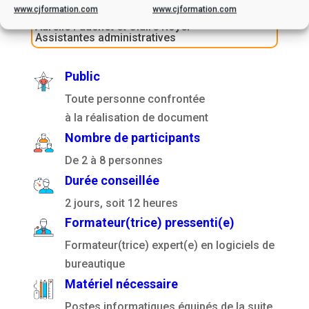
Référente pédagogique et numérique
www.cjformation.com
www.cjformation.com
Aurélie Fauchet et Claire Royer
Assistantes administratives
Public
Toute personne confrontée
à la réalisation de document
Nombre de participants
De 2 à 8 personnes
Durée conseillée
2 jours, soit 12 heures
Formateur(trice) pressenti(e)
Formateur(trice) expert(e) en logiciels de
bureautique
Matériel nécessaire
Postes informatiques équipés de la suite