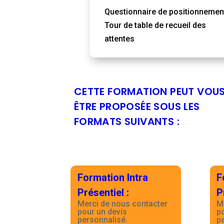
Questionnaire de positionnemen
Tour de table de recueil des
attentes
CETTE FORMATION PEUT VOU
ÊTRE PROPOSÉE SOUS LES
FORMATS SUIVANTS :
Formation Intra
F
Présentiel
:
P
Merci de nous contacter
M
pour un devis
p
personnalisé.
p