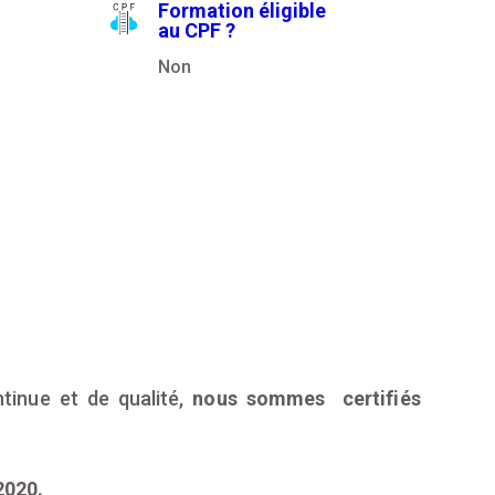
Formation éligible
au CPF ?
Non
tinue et de qualité,
nous sommes certifiés
2020.