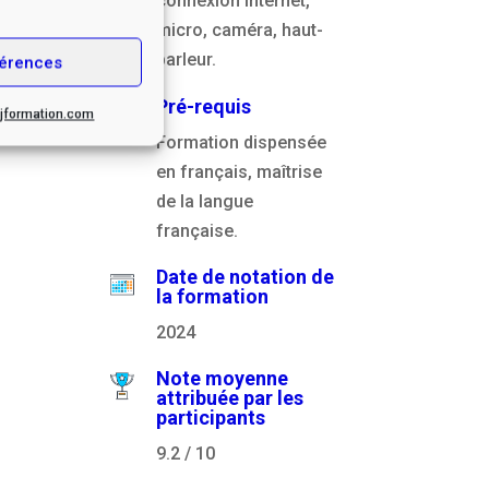
connexion internet,
micro, caméra, haut-
parleur.
érences
Pré-requis
.cjformation.com
Formation dispensée
en français, maîtrise
de la langue
française.
Date de notation de
la formation
2024
Note moyenne
attribuée par les
participants
9.2 / 10