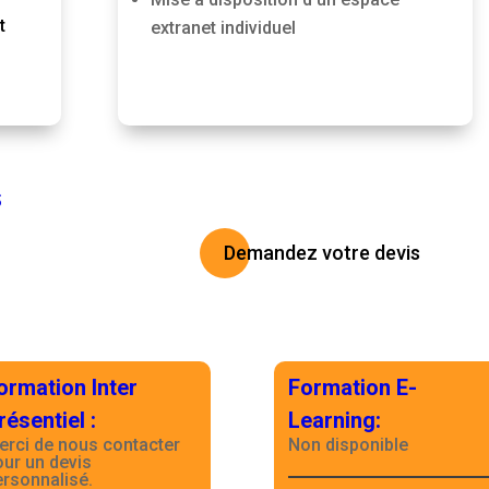
t
extranet individuel
S
Demandez votre devis
ormation Inter
Formation E-
résentiel
:
Learning
:
erci de nous contacter
Non disponible
our un devis
ersonnalisé.