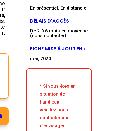
ice
En présentiel, En distanciel
ur
es
,
DÉLAIS D'ACCÈS :
es.
te
De 2 à 6 mois en moyenne
ant
(nous contacter)
FICHE MISE À JOUR EN :
mai, 2024
* Si vous êtes en
situation de
handicap,
veuillez nous
contacter afin
d’envisager