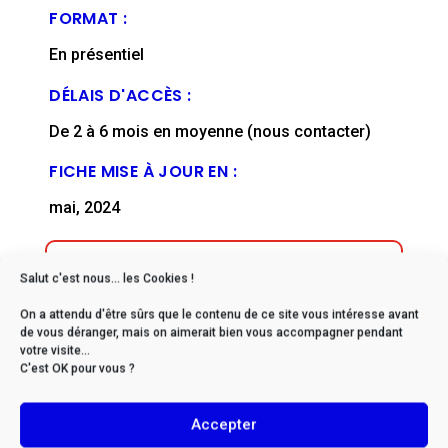
FORMAT :
En présentiel
DÉLAIS D'ACCÈS :
De 2 à 6 mois en moyenne (nous contacter)
FICHE MISE À JOUR EN :
mai, 2024
Salut c'est nous... les Cookies !
On a attendu d'être sûrs que le contenu de ce site vous intéresse avant
* Si vous êtes en situation
de vous déranger, mais on aimerait bien vous accompagner pendant
votre visite...
de handicap, veuillez nous
C'est OK pour vous ?
contacter afin d’envisager
ensemble les possibilités
Accepter
d’adaptation