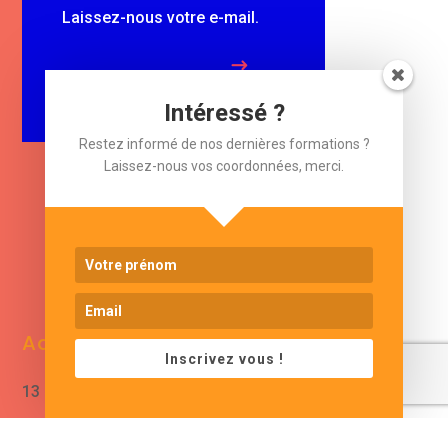
Laissez-nous votre e-mail.
$
e-mail
Intéressé ?
Restez informé de nos dernières formations ?
Laissez-nous vos coordonnées, merci.
www.cjformation.com
Adresse
Contacts
Inscrivez vous !
13 bis rue de Baracca
contact@cjformation.com
30290 Saint Victor La
+33 (0)6.09.08.02.20