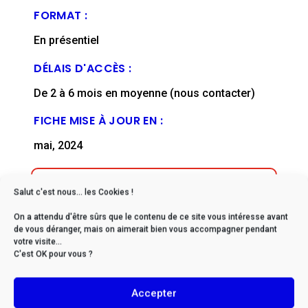
FORMAT :
En présentiel
DÉLAIS D'ACCÈS :
De 2 à 6 mois en moyenne (nous contacter)
FICHE MISE À JOUR EN :
mai, 2024
Salut c'est nous... les Cookies !
On a attendu d'être sûrs que le contenu de ce site vous intéresse avant
* Si vous êtes en situation
de vous déranger, mais on aimerait bien vous accompagner pendant
votre visite...
de handicap, veuillez nous
C'est OK pour vous ?
contacter afin d’envisager
ensemble les possibilités
Accepter
d’adaptation