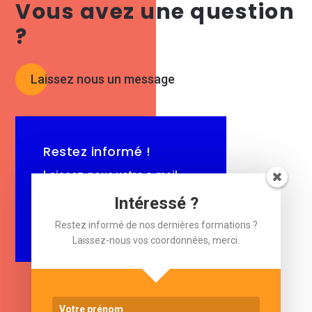
Vous avez une question
?
Laissez nous un message
Restez informé !
Laissez-nous votre e-mail.
Intéressé ?
$
e-mail
Restez informé de nos dernières formations ?
Laissez-nous vos coordonnées, merci.