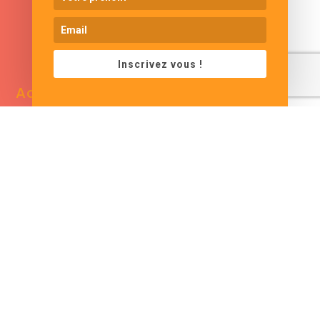
www.cjformation.com
Inscrivez vous !
Adresse
Contacts
13 bis rue de Baracca
contact@cjformation.com
30290 Saint Victor La
+33 (0)6.09.08.02.20
Coste
France