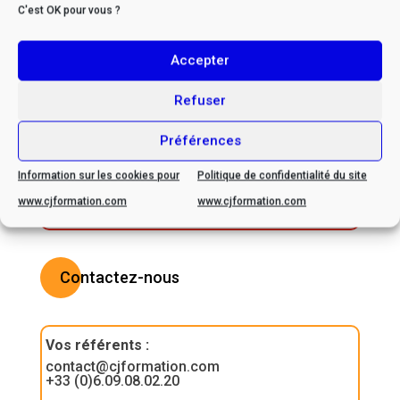
C'est OK pour vous ?
* Si vous êtes en situation
Accepter
de handicap, veuillez nous
Refuser
contacter afin d’envisager
ensemble les possibilités
Préférences
d’adaptation
Information sur les cookies pour
Politique de confidentialité du site
www.cjformation.com
www.cjformation.com
Contactez-nous
Vos référents
:
contact@cjformation.com
+33 (0)6.09.08.02.20