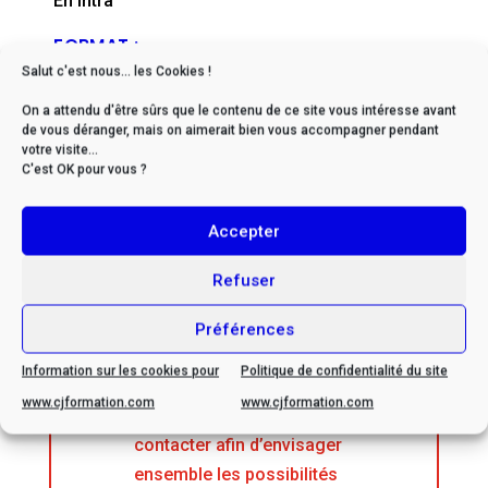
En intra
FORMAT :
Salut c'est nous... les Cookies !
En présentiel
On a attendu d'être sûrs que le contenu de ce site vous intéresse avant
DÉLAIS D'ACCÈS :
de vous déranger, mais on aimerait bien vous accompagner pendant
votre visite...
De 2 à 6 mois en moyenne (nous contacter)
C'est OK pour vous ?
FICHE MISE À JOUR EN :
Accepter
mai, 2024
Refuser
Préférences
Information sur les cookies pour
Politique de confidentialité du site
* Si vous êtes en situation
www.cjformation.com
www.cjformation.com
de handicap, veuillez nous
contacter afin d’envisager
ensemble les possibilités