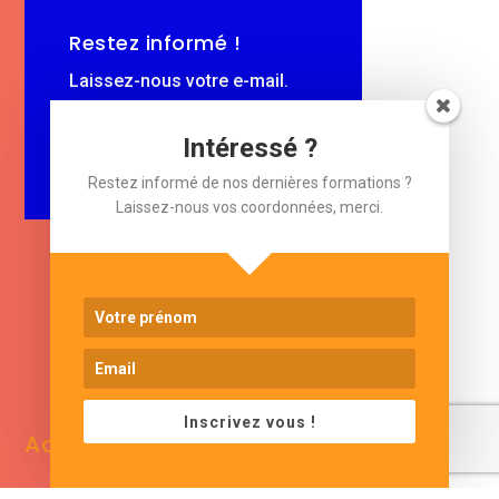
Restez informé !
Laissez-nous votre e-mail.
$
Intéressé ?
e-mail
Restez informé de nos dernières formations ?
Laissez-nous vos coordonnées, merci.
www.cjformation.com
Inscrivez vous !
Adresse
Contacts
13 bis rue de Baracca
contact@cjformation.com