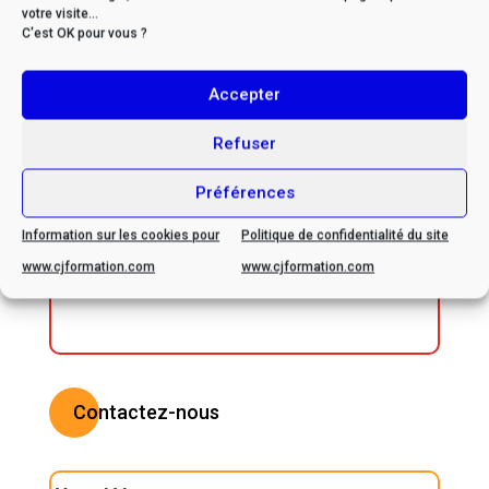
mai, 2024
votre visite...
C'est OK pour vous ?
Accepter
* Si vous êtes en situation
Refuser
de handicap, veuillez nous
Préférences
contacter afin d’envisager
ensemble les possibilités
Information sur les cookies pour
Politique de confidentialité du site
d’adaptation
www.cjformation.com
www.cjformation.com
Contactez-nous