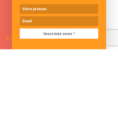
www.cjformation.com
Inscrivez vous !
Adresse
Contacts
13 bis rue de Baracca
contact@cjformation.com
30290 Saint Victor La
+33 (0)6.09.08.02.20
Coste
France