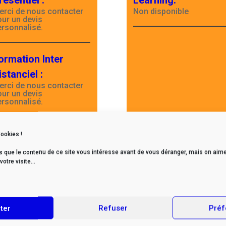
résentiel
:
Learning
:
erci de nous contacter
Non disponible
our un devis
ersonnalisé.
ormation Inter
istanciel
:
erci de nous contacter
our un devis
ersonnalisé.
Cookies !
s que le contenu de ce site vous intéresse avant de vous déranger, mais on aime
tre visite...
Retour page formations
ter
Refuser
Préf