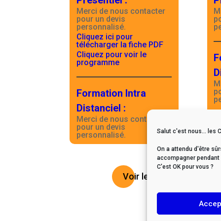
Présentiel
:
P
Merci de nous contacter
M
pour un devis
p
personnalisé.
p
Cliquez ici pour
télécharger la fiche PDF
Cliquez pour voir le
F
programme
D
M
p
Formation Intra
p
Distanciel
:
Merci de nous contacter
pour un devis
Salut c'est nous... les 
personnalisé.
On a attendu d'être sûr
accompagner pendant vo
C'est OK pour vous ?
Voir le catalogue
Accep