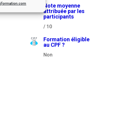
.cjformation.com
Note moyenne
attribuée par les
participants
/ 10
Formation éligible
au CPF ?
Non