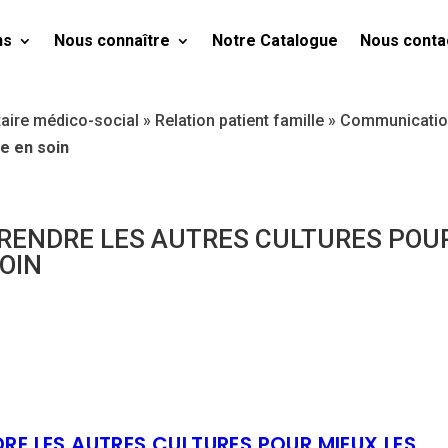
ns
Nous connaître
Notre Catalogue
Nous conta
taire médico-social
»
Relation patient famille
»
Communication
re en soin
RENDRE LES AUTRES CULTURES POU
OIN
E LES AUTRES CULTURES POUR MIEUX LES