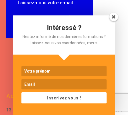
Laissez-nous votre e-mail.
$
e-mail
Intéressé ?
Restez informé de nos dernières formations ?
Laissez-nous vos coordonnées, merci.
www.cjformation.com
Adresse
Contacts
Inscrivez vous !
13 bis rue de Baracca
contact@cjformation.com
30290 Saint Victor La
+33 (0)6.09.08.02.20