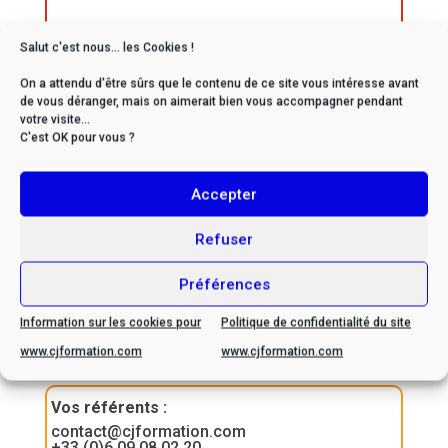
Salut c'est nous... les Cookies !
* Si vous êtes en situation
On a attendu d'être sûrs que le contenu de ce site vous intéresse avant
de vous déranger, mais on aimerait bien vous accompagner pendant
de handicap, veuillez nous
votre visite...
contacter afin d’envisager
C'est OK pour vous ?
ensemble les possibilités
d’adaptation
Accepter
Refuser
Préférences
Information sur les cookies pour
Politique de confidentialité du site
Contactez-nous
www.cjformation.com
www.cjformation.com
Vos référents
:
contact@cjformation.com
+33 (0)6.09.08.02.20