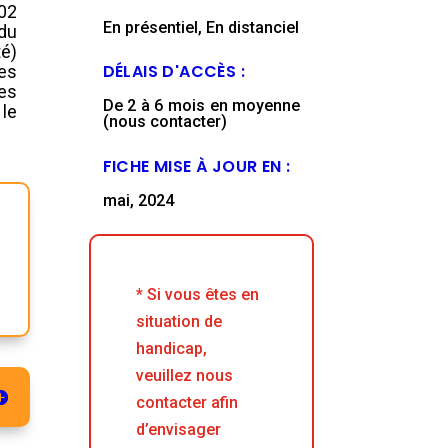
002
En présentiel, En distanciel
du
é)
DÉLAIS D'ACCÈS :
es
des
De 2 à 6 mois en moyenne
le
(nous contacter)
FICHE MISE À JOUR EN :
mai, 2024
* Si vous êtes en
situation de
handicap,
veuillez nous
contacter afin
d’envisager