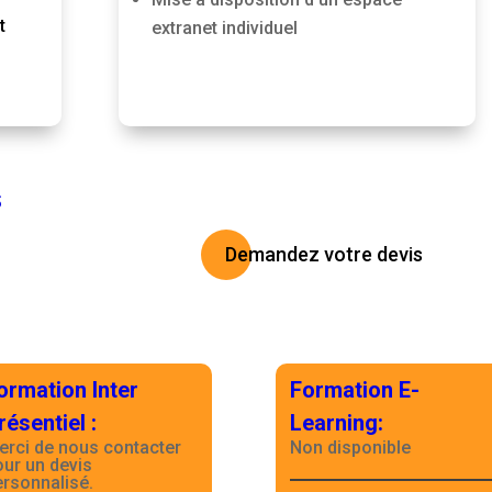
t
extranet individuel
S
Demandez votre devis
ormation Inter
Formation E-
résentiel
:
Learning
:
erci de nous contacter
Non disponible
our un devis
ersonnalisé.