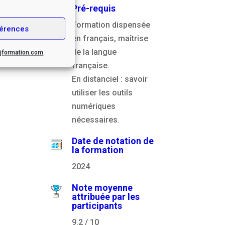
Pré-requis
Formation dispensée
érences
en français, maîtrise
de la langue
.cjformation.com
française.
En distanciel : savoir
utiliser les outils
numériques
nécessaires.
Date de notation de
la formation
2024
Note moyenne
attribuée par les
participants
9.2 / 10