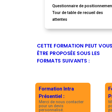
Questionnaire de positionnemen
Tour de table de recueil des
attentes
CETTE FORMATION PEUT VOU
ÊTRE PROPOSÉE SOUS LES
FORMATS SUIVANTS :
Formation Intra
F
Présentiel
:
P
Merci de nous contacter
M
pour un devis
p
personnalisé.
p