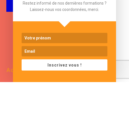
Restez informé de nos dernières formations ?
Laissez-nous vos coordonnées, merci.
www.cjformation.com
Inscrivez vous !
Adresse
Contacts
13 bis rue de Baracca
contact@cjformation.com
30290 Saint Victor La
+33 (0)6.09.08.02.20
Coste
France