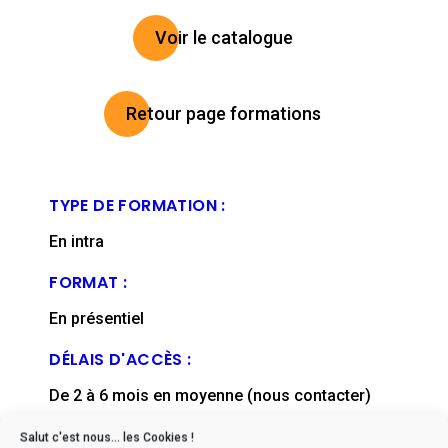
Voir le catalogue
Retour page formations
TYPE DE FORMATION :
En intra
FORMAT :
En présentiel
DÉLAIS D'ACCÈS :
De 2 à 6 mois en moyenne (nous contacter)
FICHE MISE À JOUR EN :
Salut c'est nous... les Cookies !