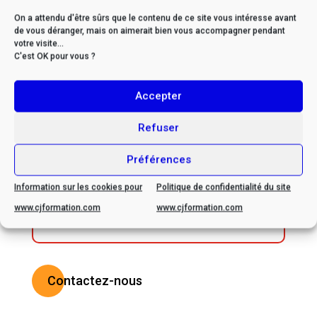
mai, 2024
On a attendu d'être sûrs que le contenu de ce site vous intéresse avant
de vous déranger, mais on aimerait bien vous accompagner pendant
votre visite...
C'est OK pour vous ?
Accepter
* Si vous êtes en situation
de handicap, veuillez nous
Refuser
contacter afin d’envisager
Préférences
ensemble les possibilités
d’adaptation
Information sur les cookies pour
Politique de confidentialité du site
www.cjformation.com
www.cjformation.com
Contactez-nous