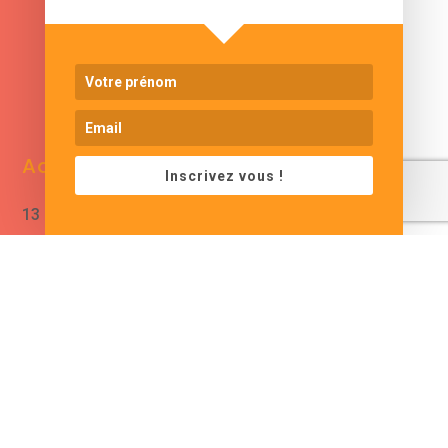
www.cjformation.com
Adresse
Contacts
Inscrivez vous !
13 bis rue de Baracca
contact@cjformation.com
30290 Saint Victor La
+33 (0)6.09.08.02.20
Coste
France