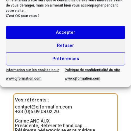
On a attendu d'être sûrs que le contenu de ce site vous intéresse avant
* Si vous êtes en situation
de vous déranger, mais on aimerait bien vous accompagner pendant
votre visite...
de handicap, veuillez nous
C'est OK pour vous ?
contacter afin d’envisager
ensemble les possibilités
Accepter
d’adaptation
Refuser
Préférences
Information sur les cookies pour
Politique de confidentialité du site
Contactez-nous
www.cjformation.com
www.cjformation.com
Vos référents
:
contact@cjformation.com
+33 (0)6.09.08.02.20
Carine ANCIAUX
Présidente, Référente handicap
Référente pédagogique et numérique