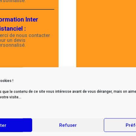
ersonnalisé.
ormation Inter
istanciel
:
erci de nous contacter
our un devis
ersonnalisé.
Cookies !
Retour page formations
s que le contenu de ce site vous intéresse avant de vous déranger, mais on aime
tre visite...
ter
Refuser
Préf