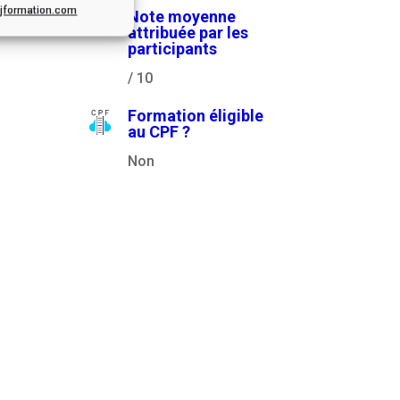
.cjformation.com
Note moyenne
attribuée par les
participants
/ 10
Formation éligible
au CPF ?
Non