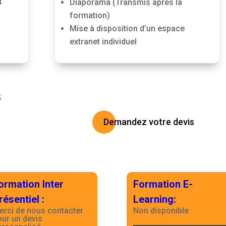
t
Diaporama (Transmis après la
formation)
Mise à disposition d’un espace
extranet individuel
S
Demandez votre devis
ormation Inter
Formation E-
résentiel
:
Learning
:
erci de nous contacter
Non disponible
our un devis