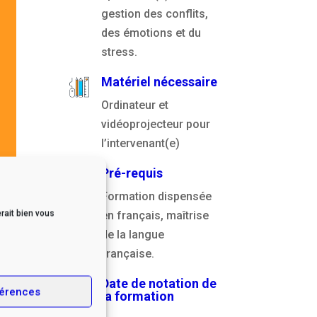
gestion des conflits,
des émotions et du
stress.
Matériel nécessaire
Ordinateur et
vidéoprojecteur pour
l’intervenant(e)
Pré-requis
Formation dispensée
rait bien vous
en français, maîtrise
de la langue
française.
Date de notation de
érences
la formation