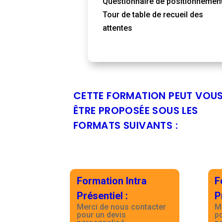
Questionnaire de positionnemen
Tour de table de recueil des
attentes
CETTE FORMATION PEUT VOU
ÊTRE PROPOSÉE SOUS LES
FORMATS SUIVANTS :
Formation Intra
F
Présentiel
:
P
Merci de nous contacter
M
pour un devis
p