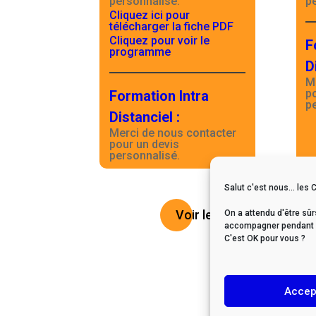
personnalisé.
p
Cliquez ici pour
télécharger la fiche PDF
Cliquez pour voir le
F
programme
D
M
p
Formation Intra
p
Distanciel
:
Merci de nous contacter
pour un devis
personnalisé.
Salut c'est nous... les 
Voir le catalogue
On a attendu d'être sûr
accompagner pendant vo
C'est OK pour vous ?
Accep