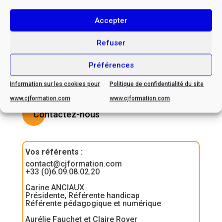
de handicap, veuillez nous
contacter afin d’envisager
Accepter
ensemble les possibilités
Refuser
d’adaptation
Préférences
Information sur les cookies pour
Politique de confidentialité du site
www.cjformation.com
www.cjformation.com
Contactez-nous
Vos référents
:
contact@cjformation.com
+33 (0)6.09.08.02.20
Carine ANCIAUX
Présidente, Référente handicap
Référente pédagogique et numérique
Aurélie Fauchet et Claire Royer