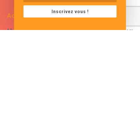
Inscrivez vous !
Adresse
Contacts
13 bis rue de Baracca
contact@cjformation.com
30290 Saint Victor La
+33 (0)6.09.08.02.20
Coste
France