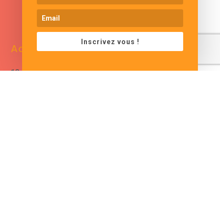
www.cjformation.com
Inscrivez vous !
Adresse
Contacts
13 bis rue de Baracca
contact@cjformation.com
30290 Saint Victor La
+33 (0)6.09.08.02.20
Coste
France