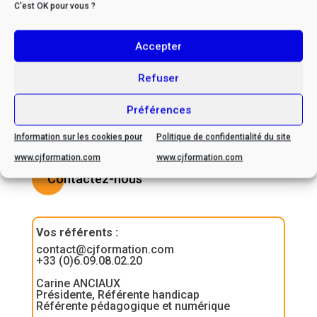
* Si vous êtes en situation
C'est OK pour vous ?
de handicap, veuillez nous
contacter afin d’envisager
Accepter
ensemble les possibilités
Refuser
d’adaptation
Préférences
Information sur les cookies pour
Politique de confidentialité du site
www.cjformation.com
www.cjformation.com
Contactez-nous
Vos référents
:
contact@cjformation.com
+33 (0)6.09.08.02.20
Carine ANCIAUX
Présidente, Référente handicap
Référente pédagogique et numérique