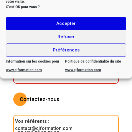
votre visite...
C'est OK pour vous ?
Accepter
* Si vous êtes en situation
de handicap, veuillez nous
Refuser
contacter afin d’envisager
ensemble les possibilités
Préférences
d’adaptation
Information sur les cookies pour
Politique de confidentialité du site
www.cjformation.com
www.cjformation.com
Contactez-nous
Vos référents
:
contact@cjformation.com