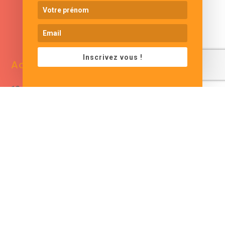
www.cjformation.com
Inscrivez vous !
Adresse
Contacts
13 bis rue de Baracca
contact@cjformation.com
30290 Saint Victor La
+33 (0)6.09.08.02.20
Coste
France