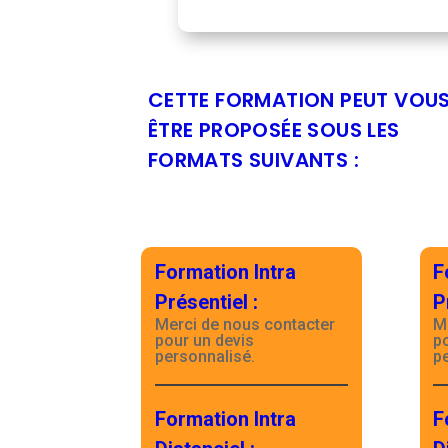
CETTE FORMATION PEUT VOU
ÊTRE PROPOSÉE SOUS LES
FORMATS SUIVANTS :
Formation Intra
F
Présentiel
:
P
Merci de nous contacter
M
pour un devis
p
personnalisé.
p
Formation Intra
F