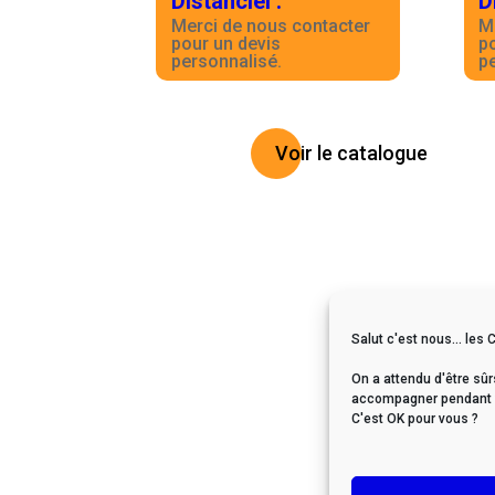
Distanciel
:
D
Merci de nous contacter
M
pour un devis
p
personnalisé.
p
Voir le catalogue
Salut c'est nous... les 
On a attendu d'être sûr
accompagner pendant vo
C'est OK pour vous ?