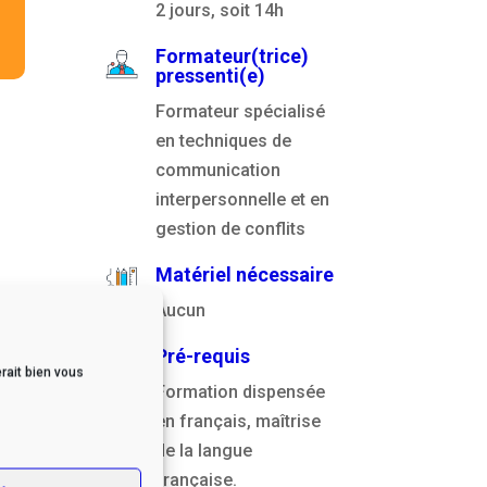
2 jours, soit 14h
Formateur(trice)
pressenti(e)
Formateur spécialisé
en techniques de
communication
interpersonnelle et en
gestion de conflits
Matériel nécessaire
Aucun
Pré-requis
rait bien vous
Formation dispensée
en français, maîtrise
de la langue
française.