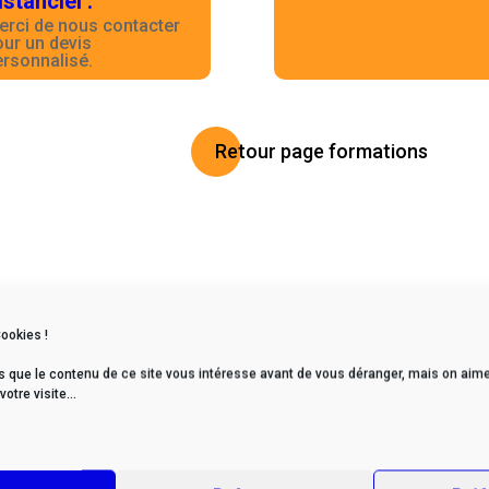
istanciel
:
erci de nous contacter
our un devis
ersonnalisé.
Retour page formations
Cookies !
s que le contenu de ce site vous intéresse avant de vous déranger, mais on aime
tre visite...