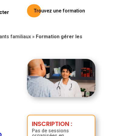
Trouvez une formation
cter
dants familiaux
»
Formation gérer les
INSCRIPTION
:
Pas de sessions
D
organisées en