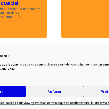
istanciel
:
erci de nous contacter
our un devis
ersonnalisé.
Retour page formations
Cookies !
s que le contenu de ce site vous intéresse avant de vous déranger, mais on aime
tre visite...
ter
Refuser
Préf
r les cookies pour www.cjformation.com
Politique de confidentialité du site www