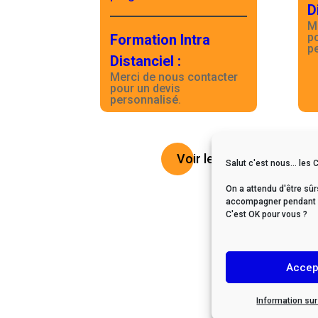
D
M
p
Formation Intra
p
Distanciel
:
Merci de nous contacter
pour un devis
personnalisé.
Voir le catalogue
Salut c'est nous... les 
On a attendu d'être sûr
accompagner pendant vo
C'est OK pour vous ?
Accep
Information su