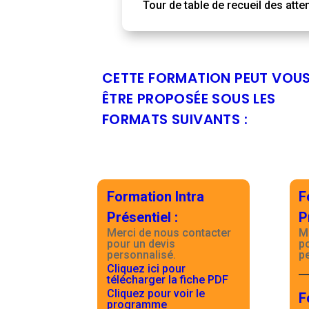
Tour de table de recueil des atte
CETTE FORMATION PEUT VOU
ÊTRE PROPOSÉE SOUS LES
FORMATS SUIVANTS :
Formation Intra
F
Présentiel
:
P
Merci de nous contacter
M
pour un devis
p
personnalisé.
p
Cliquez ici pour
télécharger la fiche PDF
Cliquez pour voir le
F
programme