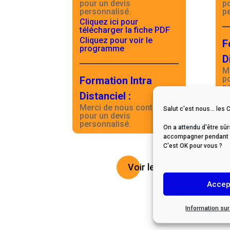
pour un devis
p
personnalisé.
p
Cliquez ici pour
télécharger la fiche PDF
Cliquez pour voir le
F
programme
D
M
p
Formation Intra
p
Distanciel
:
Merci de nous contacter
Salut c'est nous... les 
pour un devis
personnalisé.
On a attendu d'être sûr
accompagner pendant vo
C'est OK pour vous ?
Voir le catalogue
Accep
Information su