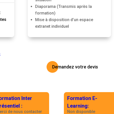
Diaporama (Transmis après la
t
formation)
ntes
Mise à disposition d’un espace
extranet individuel
S
Demandez votre devis
ormation Inter
Formation E-
résentiel
:
Learning
:
erci de nous contacter
Non disponible