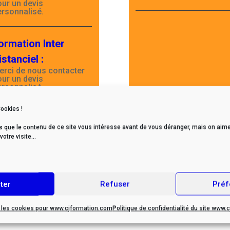
our un devis
ersonnalisé.
ormation Inter
istanciel
:
erci de nous contacter
our un devis
ersonnalisé.
Cookies !
s que le contenu de ce site vous intéresse avant de vous déranger, mais on aime
tre visite...
Retour page formations
ter
Refuser
Préf
r les cookies pour www.cjformation.com
Politique de confidentialité du site www