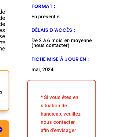
FORMAT :
de
En présentiel
de
 de
DÉLAIS D'ACCÈS :
ses
se
De 2 à 6 mois en moyenne
vre
(nous contacter)
ne
FICHE MISE À JOUR EN :
mai, 2024
es
* Si vous êtes en
situation de
handicap, veuillez
nous contacter
afin d’envisager