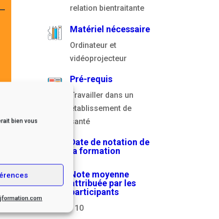
relation bientraitante
Matériel nécessaire
Ordinateur et
vidéoprojecteur
Pré-requis
Travailler dans un
établissement de
santé
rait bien vous
Date de notation de
la formation
Note moyenne
érences
attribuée par les
participants
.cjformation.com
/ 10