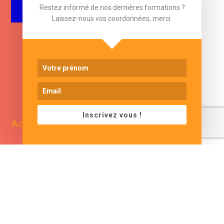
Restez informé de nos dernières formations ?
Laissez-nous vos coordonnées, merci.
www.cjformation.com
Inscrivez vous !
Adresse
Contacts
13 bis rue de Baracca
contact@cjformation.com
30290 Saint Victor La
+33 (0)6.09.08.02.20
Coste
France