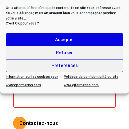
FICHE MISE À JOUR EN :
On a attendu d'être sûrs que le contenu de ce site vous intéresse avant
de vous déranger, mais on aimerait bien vous accompagner pendant
mai, 2024
votre visite...
C'est OK pour vous ?
Accepter
* Si vous êtes en situation
Refuser
de handicap, veuillez nous
Préférences
contacter afin d’envisager
ensemble les possibilités
Information sur les cookies pour
Politique de confidentialité du site
d’adaptation
www.cjformation.com
www.cjformation.com
Contactez-nous