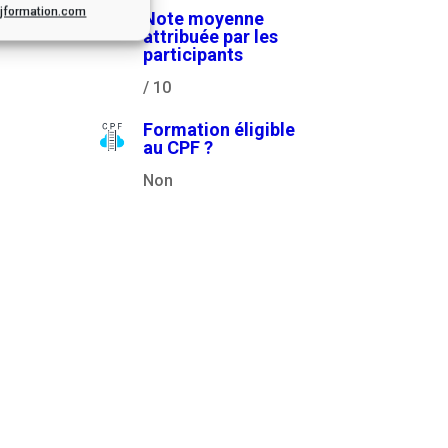
.cjformation.com
Note moyenne
attribuée par les
participants
/ 10
Formation éligible
au CPF ?
Non