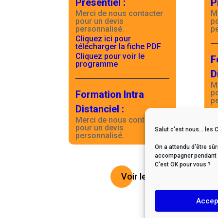
Présentiel
:
P
Merci de nous contacter
M
pour un devis
p
personnalisé.
p
Cliquez ici pour
télécharger la fiche PDF
Cliquez pour voir le
F
programme
D
M
p
Formation Intra
p
Distanciel
:
Merci de nous contacter
pour un devis
Salut c'est nous... les 
personnalisé.
On a attendu d'être sûr
accompagner pendant vo
C'est OK pour vous ?
Voir le catalogue
Accep