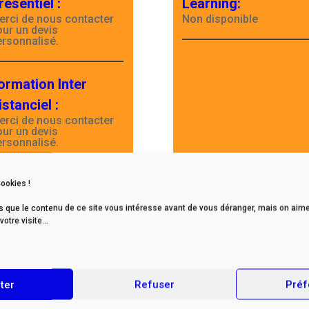
résentiel
:
Learning
:
erci de nous contacter
Non disponible
our un devis
ersonnalisé.
ormation Inter
istanciel
:
erci de nous contacter
our un devis
ersonnalisé.
Cookies !
s que le contenu de ce site vous intéresse avant de vous déranger, mais on aime
tre visite...
Retour page formations
ter
Refuser
Préf