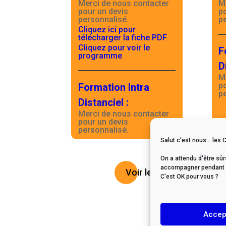
Merci de nous contacter
M
pour un devis
p
personnalisé.
p
Cliquez ici pour
télécharger la fiche PDF
Cliquez pour voir le
F
programme
D
M
p
Formation Intra
p
Distanciel
:
Merci de nous contacter
pour un devis
personnalisé.
Salut c'est nous... les 
On a attendu d'être sûr
accompagner pendant vo
Voir le catalogue
C'est OK pour vous ?
Accep