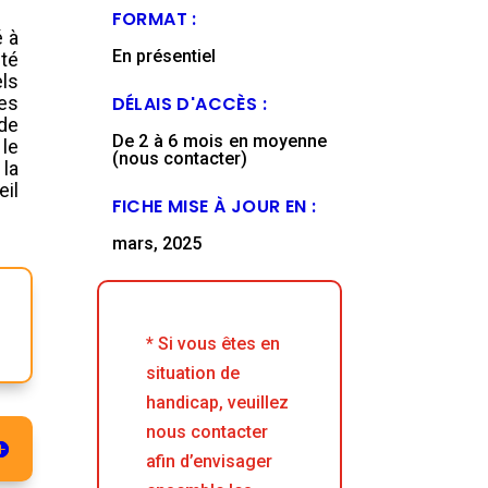
FORMAT :
é à
En présentiel
nté
els
DÉLAIS D'ACCÈS :
des
de
De 2 à 6 mois en moyenne
le
(nous contacter)
la
il
FICHE MISE À JOUR EN :
mars, 2025
* Si vous êtes en
situation de
handicap, veuillez
nous contacter
afin d’envisager