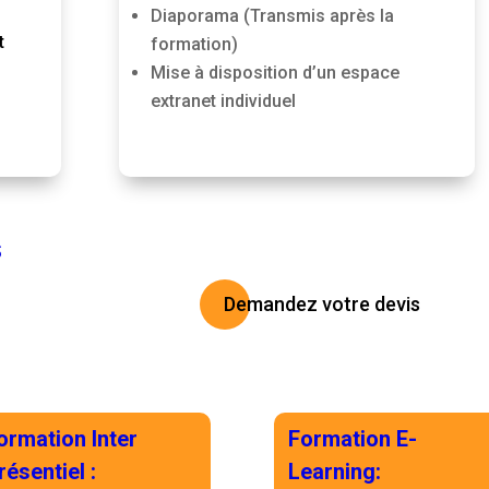
Diaporama (Transmis après la
t
formation)
Mise à disposition d’un espace
extranet individuel
S
Demandez votre devis
ormation Inter
Formation E-
résentiel
:
Learning
: