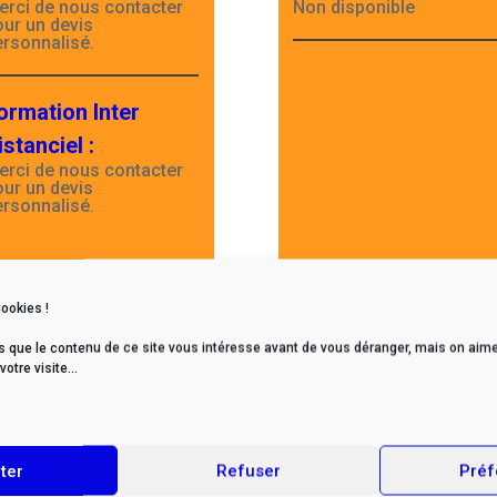
erci de nous contacter
Non disponible
our un devis
ersonnalisé.
ormation Inter
istanciel
:
erci de nous contacter
our un devis
ersonnalisé.
Cookies !
s que le contenu de ce site vous intéresse avant de vous déranger, mais on aime
tre visite...
Retour page formations
ter
Refuser
Préf