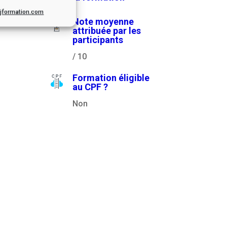
.cjformation.com
Note moyenne
attribuée par les
participants
/ 10
Formation éligible
au CPF ?
Non