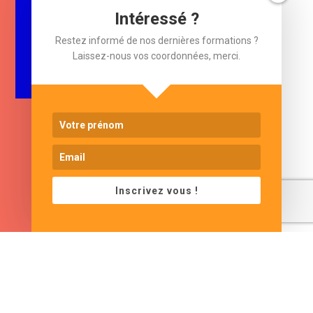
Laissez-nous votre e-mail.
Intéressé ?
Restez informé de nos dernières formations ?
$
e-mail
Laissez-nous vos coordonnées, merci.
Inscrivez vous !
www.cjformation.com
Adresse
Contacts
13 bis rue de Baracca
contact@cjformation.com
30290 Saint Victor La
+33 (0)6.09.08.02.20