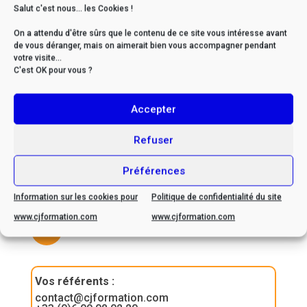
Salut c'est nous... les Cookies !
On a attendu d'être sûrs que le contenu de ce site vous intéresse avant
de vous déranger, mais on aimerait bien vous accompagner pendant
* Si vous êtes en situation
votre visite...
C'est OK pour vous ?
de handicap, veuillez nous
contacter afin d’envisager
Accepter
ensemble les possibilités
d’adaptation
Refuser
Préférences
Information sur les cookies pour
Politique de confidentialité du site
www.cjformation.com
www.cjformation.com
Contactez-nous
Vos référents
:
contact@cjformation.com