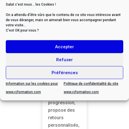
Salut c'est nous... les Cookies !
difficulté
croissante.
On a attendu d'être sûrs que le contenu de ce site vous intéresse avant
Tutorat
de vous déranger, mais on aimerait bien vous accompagner pendant
votre visite...
individualisé
C'est OK pour vous ?
proactif : chaque
stagiaire
Accepter
bénéficie d’un
accompagnemen
Refuser
t régulier par un
tuteur expert en
Préférences
expression
Information sur les cookies pour
Politique de confidentialité du site
écrite. Le tuteur
www.cjformation.com
www.cjformation.com
suit la
progression,
propose des
retours
personnalisés,