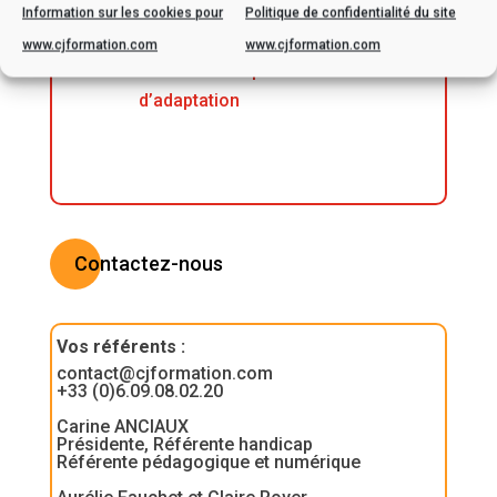
de handicap, veuillez nous
Information sur les cookies pour
Politique de confidentialité du site
contacter afin d’envisager
www.cjformation.com
www.cjformation.com
ensemble les possibilités
d’adaptation
Contactez-nous
Vos référents
:
contact@cjformation.com
+33 (0)6.09.08.02.20
Carine ANCIAUX
Présidente, Référente handicap
Référente pédagogique et numérique