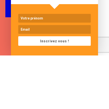
e-mail
Inscrivez vous !
www.cjformation.com
Adresse
Contacts
13 bis rue de Baracca
contact@cjformation.com
30290 Saint Victor La
+33 (0)6.09.08.02.20
Coste
France