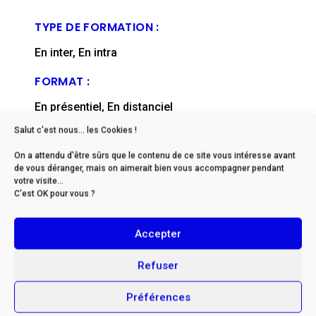
TYPE DE FORMATION :
En inter, En intra
FORMAT :
En présentiel, En distanciel
Salut c'est nous... les Cookies !
DÉLAIS D'ACCÈS :
On a attendu d'être sûrs que le contenu de ce site vous intéresse avant
De 2 à 6 mois en moyenne (nous contacter)
de vous déranger, mais on aimerait bien vous accompagner pendant
votre visite...
FICHE MISE À JOUR EN :
C'est OK pour vous ?
septembre, 2025
Accepter
Refuser
Préférences
* Si vous êtes en situation