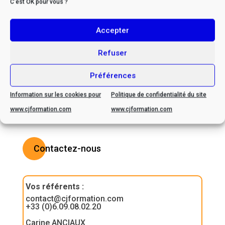
C'est OK pour vous ?
* Si vous êtes en situation
Accepter
de handicap, veuillez nous
contacter afin d’envisager
Refuser
ensemble les possibilités
Préférences
d’adaptation
Information sur les cookies pour
Politique de confidentialité du site
www.cjformation.com
www.cjformation.com
Contactez-nous
Vos référents
:
contact@cjformation.com
+33 (0)6.09.08.02.20
Carine ANCIAUX