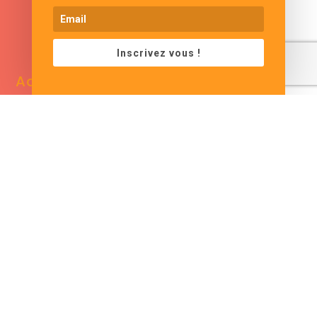
www.cjformation.com
Inscrivez vous !
Adresse
Contacts
13 bis rue de Baracca
contact@cjformation.com
30290 Saint Victor La
+33 (0)6.09.08.02.20
Coste
France