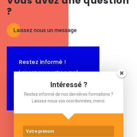
Vous avez une question
?
Laissez nous un message
Restez informé !
Laissez-nous votre e-mail.
Intéressé ?
$
e-mail
Restez informé de nos dernières formations ?
Laissez-nous vos coordonnées, merci.