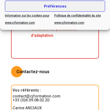
Préférences
* Si vous êtes en situation
de handicap, veuillez nous
Information sur les cookies pour
Politique de confidentialité du site
contacter afin d’envisager
www.cjformation.com
www.cjformation.com
ensemble les possibilités
d’adaptation
Contactez-nous
Vos référents
:
contact@cjformation.com
+33 (0)6.09.08.02.20
Carine ANCIAUX