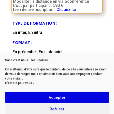
Modalité : à distance en visioconférence
Coût par participant : 590 €
Lien de préinscription :
Cliquez ici
TYPE DE FORMATION :
En inter, En intra
FORMAT :
En présentiel, En distanciel
Salut c'est nous... les Cookies !
DÉLAIS D'ACCÈS :
On a attendu d'être sûrs que le contenu de ce site vous intéresse avant
De 2 à 6 mois en moyenne (nous contacter)
de vous déranger, mais on aimerait bien vous accompagner pendant
votre visite...
FICHE MISE À JOUR EN :
C'est OK pour vous ?
mai, 2026
Accepter
Refuser