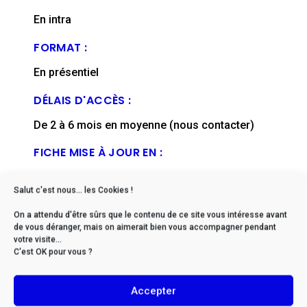
En intra
FORMAT :
En présentiel
DÉLAIS D'ACCÈS :
De 2 à 6 mois en moyenne (nous contacter)
FICHE MISE À JOUR EN :
mai, 2024
Salut c'est nous... les Cookies !
On a attendu d'être sûrs que le contenu de ce site vous intéresse avant
de vous déranger, mais on aimerait bien vous accompagner pendant
votre visite...
C'est OK pour vous ?
* Si vous êtes en situation
de handicap, veuillez nous
Accepter
contacter afin d’envisager