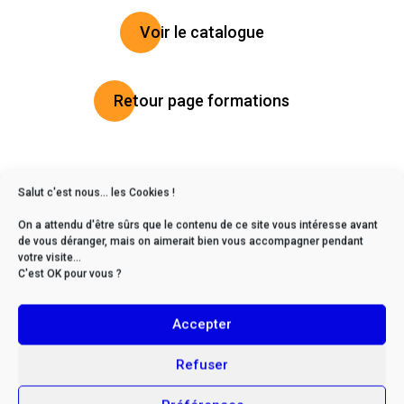
Voir le catalogue
Retour page formations
TYPE DE FORMATION :
Salut c'est nous... les Cookies !
En intra
On a attendu d'être sûrs que le contenu de ce site vous intéresse avant
de vous déranger, mais on aimerait bien vous accompagner pendant
FORMAT :
votre visite...
C'est OK pour vous ?
En présentiel
DÉLAIS D'ACCÈS :
Accepter
De 2 à 6 mois en moyenne (nous contacter)
Refuser
FICHE MISE À JOUR EN :